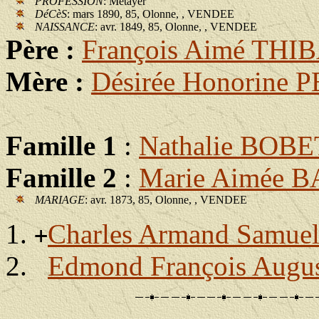
PROFESSION
: Métayer
DéCèS
: mars 1890, 85, Olonne, , VENDEE
NAISSANCE
: avr. 1849, 85, Olonne, , VENDEE
Père :
François Aimé TH
Mère :
Désirée Honorine
Famille 1
:
Nathalie BOBE
Famille 2
:
Marie Aimée
MARIAGE
: avr. 1873, 85, Olonne, , VENDEE
Charles Armand Sam
+
Edmond François Au