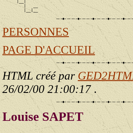
      |__|

         |   __

PERSONNES
PAGE D'ACCUEIL
HTML créé par
GED2HTML 
26/02/00 21:00:17
.
Louise SAPET