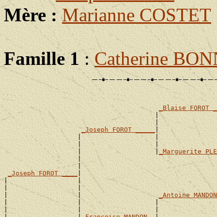
Mère :
Marianne COSTET
Famille 1
:
Catherine BO
_Blaise FOROT _
                                       |               
                                       |               
_Joseph FOROT _____
|

                   |                   |               
                   |                   |               
                   |                   |
_Marguerite PLE
                   |                                   
                   |                                   
_Joseph FOROT ____
|

|                  |                                   
|                  |                                   
|                  |                    
_Antoine MANDON
|                  |                   |               
|                  |                   |               
|                  |
_Françoise MANDON _
|
