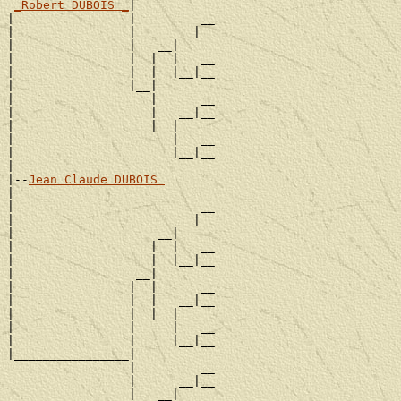
_Robert DUBOIS _
|

|                |         __

|                |      __|__

|                |   __|

|                |  |  |   __

|                |  |  |__|__

|                |__|

|                   |      __

|                   |   __|__

|                   |__|

|                      |   __

|                      |__|__

|

|--
Jean Claude DUBOIS 
|

|                          __

|                       __|__

|                    __|

|                   |  |   __

|                   |  |__|__

|                 __|

|                |  |      __

|                |  |   __|__

|                |  |__|

|                |     |   __

|                |     |__|__

|________________|

                 |         __

                 |      __|__

                 |   __|
