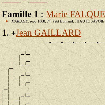
Famille 1
:
Marie FALQU
MARIAGE
: sept. 1668, 74, Petit Bornand, , HAUTE SAVOIE
Jean GAILLARD
+
             __

          __|__

       __|

      |  |   __

      |  |__|__

    __|

   |  |      __

   |  |   __|__

   |  |__|

   |     |   __

   |     |__|__

 __|

|  |         __

|  |      __|__

|  |   __|

|  |  |  |   __
