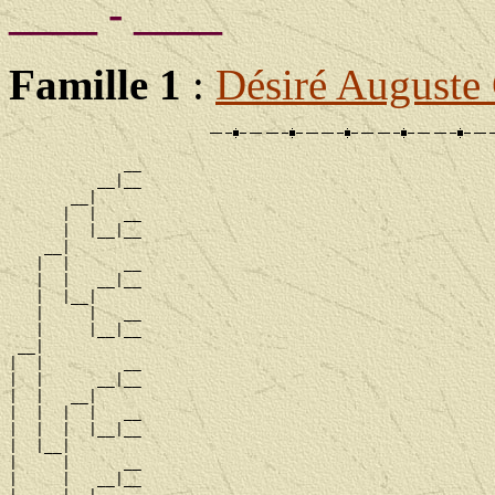
____ - ____
Famille 1
:
Désiré August
             __

          __|__

       __|

      |  |   __

      |  |__|__

    __|

   |  |      __

   |  |   __|__

   |  |__|

   |     |   __

   |     |__|__

 __|

|  |         __

|  |      __|__

|  |   __|

|  |  |  |   __

|  |  |  |__|__

|  |__|

|     |      __

|     |   __|__
