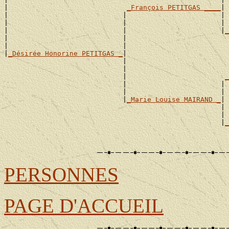
|                             
_François PETITGAS ____
|

|                            |                       | 
|                            |                       | 
|                            |                       |
_
|                            |                         
|                            |                         
|
_Désirée Honorine PETITGAS _
|

                             |                         
                             |                         
                             |                        
_
                             |                       | 
                             |                       | 
                             |
_Marie Louise MAIRAND _
|

                                                     | 
                                                     | 
                                                     |
_
                                                       
PERSONNES
PAGE D'ACCUEIL