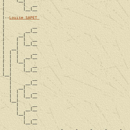
|     |__|

|        |   __

|        |__|__

|

|--
Louise SAPET 
|

|            __

|         __|__

|      __|

|     |  |   __

|     |  |__|__

|   __|

|  |  |      __

|  |  |   __|__

|  |  |__|

|  |     |   __

|  |     |__|__

|__|

   |         __

   |      __|__

   |   __|

   |  |  |   __

   |  |  |__|__

   |__|

      |      __

      |   __|__

      |__|

         |   __
