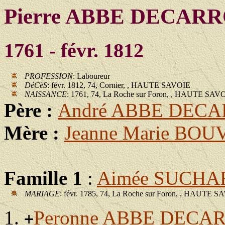
Pierre ABBE DECAR
1761 - févr. 1812
PROFESSION
: Laboureur
DéCèS
: févr. 1812, 74, Cornier, , HAUTE SAVOIE
NAISSANCE
: 1761, 74, La Roche sur Foron, , HAUTE SAV
Père :
André ABBE DEC
Mère :
Jeanne Marie BO
Famille 1
:
Aimée SUCHA
MARIAGE
: févr. 1785, 74, La Roche sur Foron, , HAUTE 
Peronne ABBE DECA
+