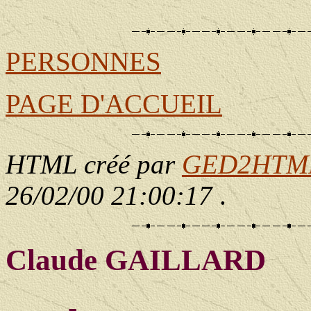
                                                       
                                                       
PERSONNES
PAGE D'ACCUEIL
HTML créé par
GED2HTML 
26/02/00 21:00:17
.
Claude GAILLARD
____ - ____