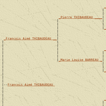
_
                                                     | 
                                                     | 
_Pierre THIBAUDEAU ____
|

                             |                       | 
                             |                       | 
                             |                       |
_
                             |                         
                             |                         
_François Aimé THIBAUDEAU __
|

|                            |                         
|                            |                         
|                            |                        
_
|                            |                       | 
|                            |                       | 
|                            |
_Marie Louise BARREAU _
|

|                                                    | 
|                                                    | 
|                                                    |
_
|                                                      
|                                                      
|

|--
François Aimé THIBAUDEAU 
|

|                                                      
|                                                      
|                                                     
_
|                                                    | 
|                                                    | 