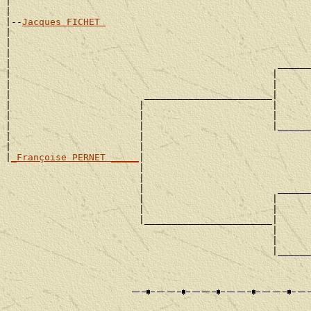
|                                                      
|

|--
Jacques FICHET 
|

|                                                      
|                                                      
|                                                ______
|                                               |      
|                                               |      
|                        _______________________|

|                       |                       |      
|                       |                       |      
|                       |                       |______
|                       |                              
|                       |                              
|
_Françoise PERNET _____
|

                        |                              
                        |                              
                        |                        ______
                        |                       |      
                        |                       |      
                        |_______________________|

                                                |      
                                                |      
                                                |______
                                                       