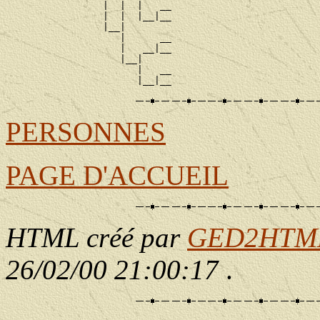
                 |  |  |   __

                 |  |  |__|__

                 |__|

                    |      __

                    |   __|__

                    |__|

                       |   __

PERSONNES
PAGE D'ACCUEIL
HTML créé par
GED2HTML 
26/02/00 21:00:17
.