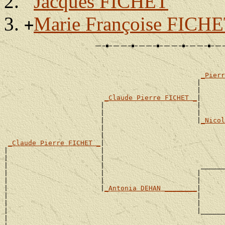
Jacques FICHET
Marie Françoise FICH
+
                                                       
                                                       
_Pierr
                                                |      
                                                |      
_Claude Pierre FICHET _
|

                        |                       |      
                        |                       |      
                        |                       |
_Nicol
                        |                              
                        |                              
_Claude Pierre FICHET _
|

|                       |                              
|                       |                              
|                       |                        ______
|                       |                       |      
|                       |                       |      
|                       |
_Antonia DEHAN ________
|

|                                               |      
|                                               |      
|                                               |______
|                                                      