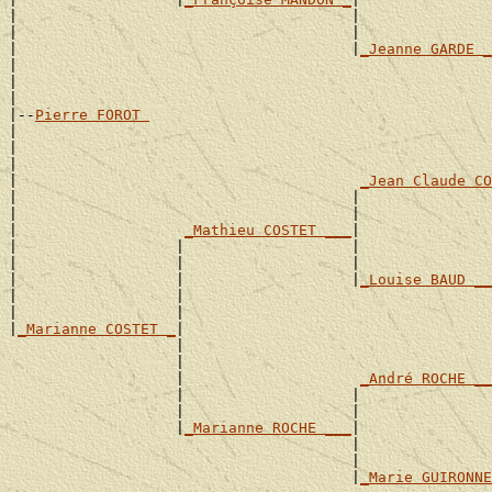
|                                      |               
|                                      |               
|                                      |
_Jeanne GARDE _
|                                                      
|                                                      
|

|--
Pierre FOROT 
|

|                                                      
|                                                      
|                                       
_Jean Claude CO
|                                      |               
|                                      |               
|                   
_Mathieu COSTET ___
|

|                  |                   |               
|                  |                   |               
|                  |                   |
_Louise BAUD __
|                  |                                   
|                  |                                   
|
_Marianne COSTET _
|

                   |                                   
                   |                                   
                   |                    
_André ROCHE __
                   |                   |               
                   |                   |               
                   |
_Marianne ROCHE ___
|

                                       |               
                                       |               
                                       |
_Marie GUIRONNE