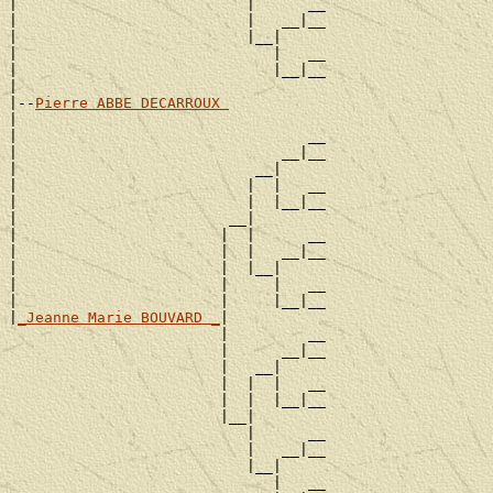
|                          |      __

|                          |   __|__

|                          |__|

|                             |   __

|                             |__|__

|

|--
Pierre ABBE DECARROUX 
|

|                                 __

|                              __|__

|                           __|

|                          |  |   __

|                          |  |__|__

|                        __|

|                       |  |      __

|                       |  |   __|__

|                       |  |__|

|                       |     |   __

|                       |     |__|__

|
_Jeanne Marie BOUVARD _
|

                        |         __

                        |      __|__

                        |   __|

                        |  |  |   __

                        |  |  |__|__

                        |__|

                           |      __

                           |   __|__

                           |__|

                              |   __
