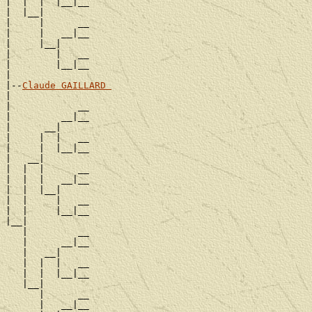
|  |  |  |__|__

|  |__|

|     |      __

|     |   __|__

|     |__|

|        |   __

|        |__|__

|

|--
Claude GAILLARD 
|

|            __

|         __|__

|      __|

|     |  |   __

|     |  |__|__

|   __|

|  |  |      __

|  |  |   __|__

|  |  |__|

|  |     |   __

|  |     |__|__

|__|

   |         __

   |      __|__

   |   __|

   |  |  |   __

   |  |  |__|__

   |__|

      |      __

      |   __|__
