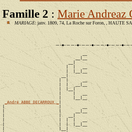
Famille 2
:
Marie Andrea
MARIAGE
: janv. 1809, 74, La Roche sur Foron, , HAUTE 
                                  __

                               __|__

                            __|

                           |  |   __

                           |  |__|__

                         __|

                        |  |      __

                        |  |   __|__

                        |  |__|

                        |     |   __

                        |     |__|__

_André ABBE DECARROUX _
|

|                       |         __

|                       |      __|__

|                       |   __|

|                       |  |  |   __

|                       |  |  |__|__

|                       |__|
