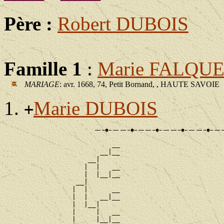
Père :
Robert DUBOIS
Famille 1
:
Marie FALQU
MARIAGE
: avr. 1668, 74, Petit Bornand, , HAUTE SAVOIE
Marie DUBOIS
+
                           __

                        __|__

                     __|

                    |  |   __

                    |  |__|__

                  __|

                 |  |      __

                 |  |   __|__

                 |  |__|

                 |     |   __

                 |     |__|__
