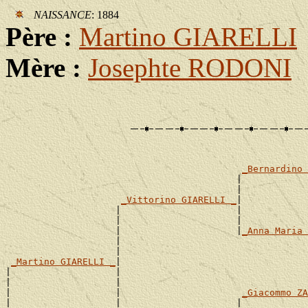
NAISSANCE
: 1884
Père :
Martino GIARELLI
Mère :
Josephte RODONI
_Bernardino 
                                          |            
                                          |            
_Vittorino GIARELLI _
|

                    |                     |            
                    |                     |            
                    |                     |
_Anna Maria 
                    |                                  
                    |                                  
_Martino GIARELLI _
|

|                   |                                  
|                   |                                  
|                   |                      
_Giacommo ZA
|                   |                     |            