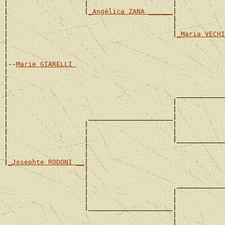
|                   |                     |            
|                   |
_Angélica ZANA ______
|

|                                         |            
|                                         |            
|                                         |
_Maria VECHI
|                                                      
|                                                      
|

|--
Marie GIARELLI 
|

|                                                      
|                                                      
|                                          ____________
|                                         |            
|                                         |            
|                    _____________________|

|                   |                     |            
|                   |                     |            
|                   |                     |____________
|                   |                                  
|                   |                                  
|
_Josephte RODONI __
|

                    |                                  
                    |                                  
                    |                      ____________
                    |                     |            
                    |                     |            
                    |_____________________|

                                          |            
                                          |            