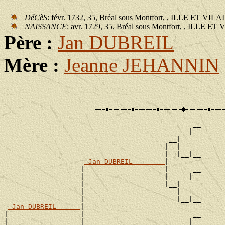
DéCèS
: févr. 1732, 35, Bréal sous Montfort, , ILLE ET VIL
NAISSANCE
: avr. 1729, 35, Bréal sous Montfort, , ILLE E
Père :
Jan DUBREIL
Mère :
Jeanne JEHANNIN
                                               __

                                            __|__

                                         __|

                                        |  |   __

                                        |  |__|__

_Jan DUBREIL _______
|

                   |                    |      __

                   |                    |   __|__

                   |                    |__|

                   |                       |   __

                   |                       |__|__

_Jan DUBREIL _____
|

|                  |                           __

|                  |                        __|__
