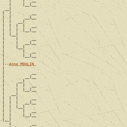
   |     |   __

   |     |__|__

 __|

|  |         __

|  |      __|__

|  |   __|

|  |  |  |   __

|  |  |  |__|__

|  |__|

|     |      __

|     |   __|__

|     |__|

|        |   __

|        |__|__

|

|--
Anne MOULIN 
|

|            __

|         __|__

|      __|

|     |  |   __

|     |  |__|__

|   __|

|  |  |      __

|  |  |   __|__

|  |  |__|

|  |     |   __

|  |     |__|__

|__|

   |         __
