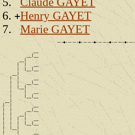
Claude GAYET
Henry GAYET
+
Marie GAYET
             __

          __|__

       __|

      |  |   __

      |  |__|__

    __|

   |  |      __

   |  |   __|__

   |  |__|

   |     |   __

   |     |__|__

 __|

|  |         __

|  |      __|__

|  |   __|

|  |  |  |   __

|  |  |  |__|__

|  |__|

|     |      __
