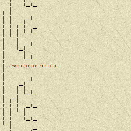
   |     |   __

   |     |__|__

 __|

|  |         __

|  |      __|__

|  |   __|

|  |  |  |   __

|  |  |  |__|__

|  |__|

|     |      __

|     |   __|__

|     |__|

|        |   __

|        |__|__

|

|--
Jean Bernard MOSTIER 
|

|            __

|         __|__

|      __|

|     |  |   __

|     |  |__|__

|   __|

|  |  |      __

|  |  |   __|__

|  |  |__|

|  |     |   __

|  |     |__|__

|__|

   |         __
