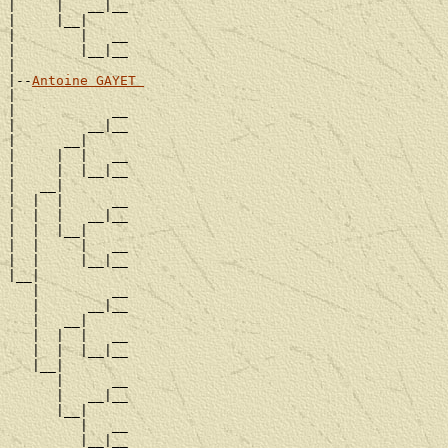
|     |   __|__

|     |__|

|        |   __

|        |__|__

|

|--
Antoine GAYET 
|

|            __

|         __|__

|      __|

|     |  |   __

|     |  |__|__

|   __|

|  |  |      __

|  |  |   __|__

|  |  |__|

|  |     |   __

|  |     |__|__

|__|

   |         __

   |      __|__

   |   __|

   |  |  |   __

   |  |  |__|__

   |__|

      |      __

      |   __|__

      |__|

         |   __
