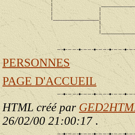
                    |                                  
                    |                    ______________
                    |                   |              
                    |                   |              
                    |___________________|

                                        |              
                                        |              
                                        |______________
                                                       
PERSONNES
PAGE D'ACCUEIL
HTML créé par
GED2HTML 
26/02/00 21:00:17
.