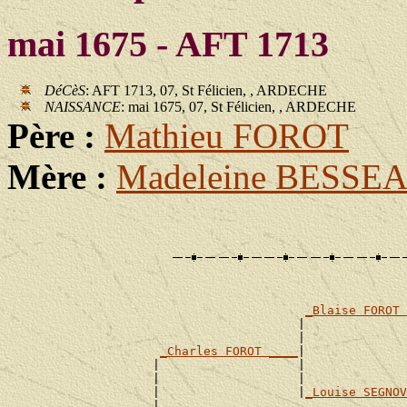
mai 1675 - AFT 1713
DéCèS
: AFT 1713, 07, St Félicien, , ARDECHE
NAISSANCE
: mai 1675, 07, St Félicien, , ARDECHE
Père :
Mathieu FOROT
Mère :
Madeleine BESSE
_Blaise FOROT 
                                        |              
                                        |              
_Charles FOROT ____
|

                    |                   |              
                    |                   |              
                    |                   |
_Louise SEGNOV
                    |                                  