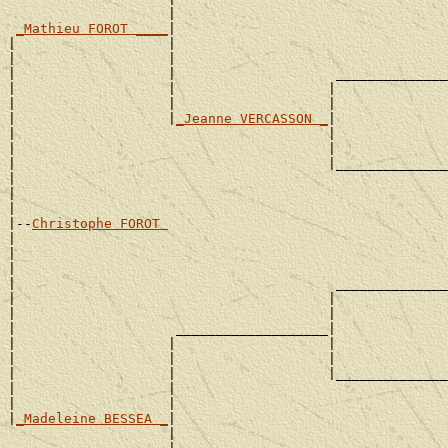
                    |                                  
_Mathieu FOROT ____
|

|                   |                                  
|                   |                                  
|                   |                    ______________
|                   |                   |              
|                   |                   |              
|                   |
_Jeanne VERCASSON _
|

|                                       |              
|                                       |              
|                                       |______________
|                                                      
|                                                      
|

|--
Christophe FOROT 
|

|                                                      
|                                                      
|                                        ______________
|                                       |              
|                                       |              
|                    ___________________|

|                   |                   |              
|                   |                   |              
|                   |                   |______________
|                   |                                  
|                   |                                  
|
_Madeleine BESSEA _
|

                    |                                  