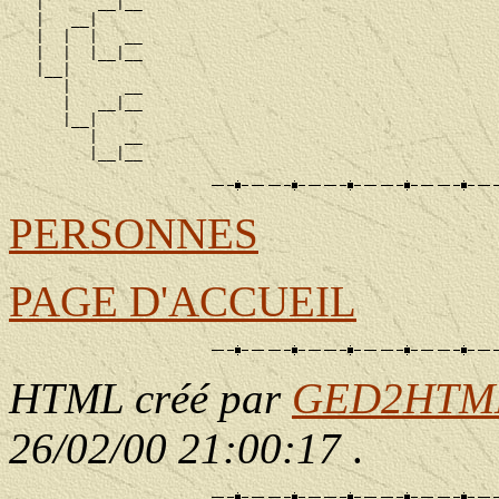
   |      __|__

   |   __|

   |  |  |   __

   |  |  |__|__

   |__|

      |      __

      |   __|__

      |__|

         |   __

PERSONNES
PAGE D'ACCUEIL
HTML créé par
GED2HTML 
26/02/00 21:00:17
.