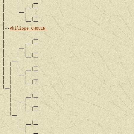
|     |      __

|     |   __|__

|     |__|

|        |   __

|        |__|__

|

|--
Philippe CHOUIN 
|

|            __

|         __|__

|      __|

|     |  |   __

|     |  |__|__

|   __|

|  |  |      __

|  |  |   __|__

|  |  |__|

|  |     |   __

|  |     |__|__

|__|

   |         __

   |      __|__

   |   __|

   |  |  |   __

   |  |  |__|__

   |__|

      |      __

      |   __|__

      |__|

         |   __
