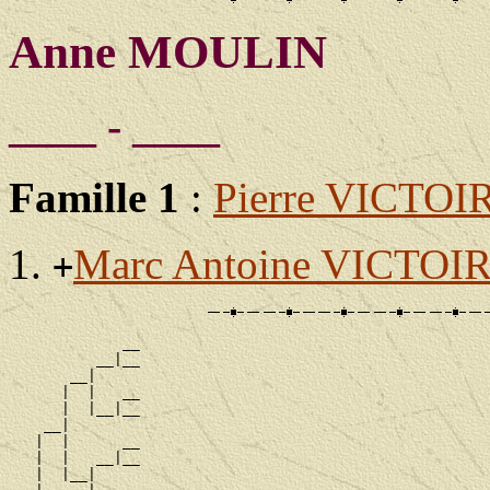
Anne MOULIN
____ - ____
Famille 1
:
Pierre VICTOI
Marc Antoine VICTOI
+
             __

          __|__

       __|

      |  |   __

      |  |__|__

    __|

   |  |      __

   |  |   __|__

   |  |__|
