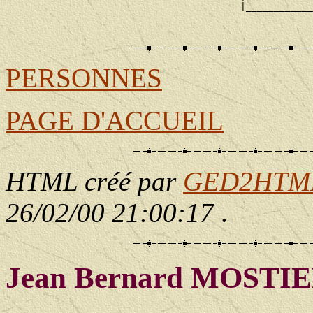
                                          |____________
                                                       
PERSONNES
PAGE D'ACCUEIL
HTML créé par
GED2HTML 
26/02/00 21:00:17
.
Jean Bernard MOSTI