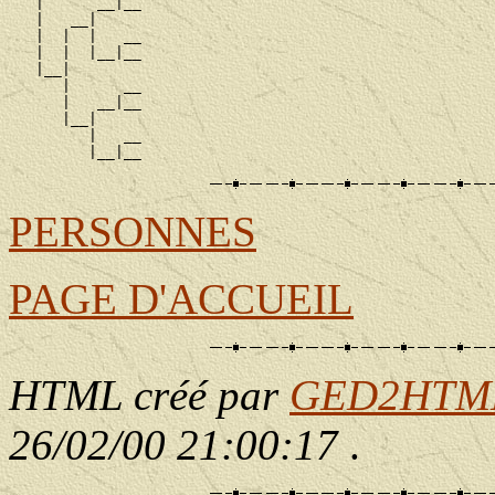
   |      __|__

   |   __|

   |  |  |   __

   |  |  |__|__

   |__|

      |      __

      |   __|__

      |__|

         |   __

PERSONNES
PAGE D'ACCUEIL
HTML créé par
GED2HTML 
26/02/00 21:00:17
.