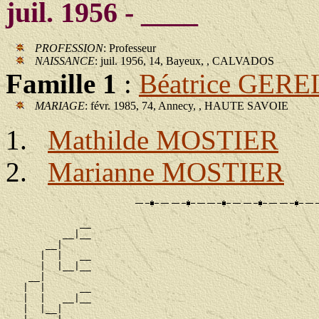
juil. 1956 - ____
PROFESSION
: Professeur
NAISSANCE
: juil. 1956, 14, Bayeux, , CALVADOS
Famille 1
:
Béatrice GERE
MARIAGE
: févr. 1985, 74, Annecy, , HAUTE SAVOIE
Mathilde MOSTIER
Marianne MOSTIER
             __

          __|__

       __|

      |  |   __

      |  |__|__

    __|

   |  |      __

   |  |   __|__

   |  |__|
