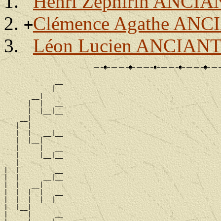
Henri Zéphirin ANCIA
Clémence Agathe ANC
+
Léon Lucien ANCIAN
             __

          __|__

       __|

      |  |   __

      |  |__|__

    __|

   |  |      __

   |  |   __|__

   |  |__|

   |     |   __

   |     |__|__

 __|

|  |         __

|  |      __|__

|  |   __|

|  |  |  |   __

|  |  |  |__|__

|  |__|

|     |      __
