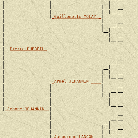
|                  |                     __|

|                  |                    |  |   __

|                  |                    |  |__|__

|                  |
_Guillemette MOLAY _
|

|                                       |      __

|                                       |   __|__

|                                       |__|

|                                          |   __

|                                          |__|__

|

|--
Pierre DUBREIL 
|

|                                              __

|                                           __|__

|                                        __|

|                                       |  |   __

|                                       |  |__|__

|                   
_Armel JEHANNIN ____
|

|                  |                    |      __

|                  |                    |   __|__

|                  |                    |__|

|                  |                       |   __

|                  |                       |__|__

|
_Jeanne JEHANNIN _
|

                   |                           __

                   |                        __|__

                   |                     __|

                   |                    |  |   __

                   |                    |  |__|__

                   |
_Jacquinne LANCON __
|
