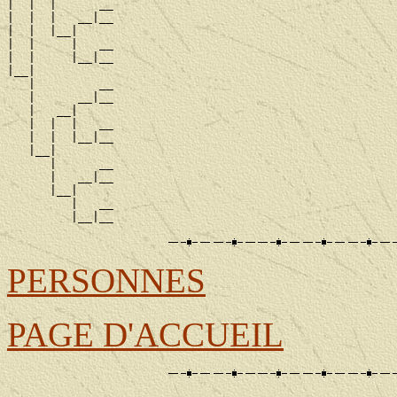
|  |  |      __

|  |  |   __|__

|  |  |__|

|  |     |   __

|  |     |__|__

|__|

   |         __

   |      __|__

   |   __|

   |  |  |   __

   |  |  |__|__

   |__|

      |      __

      |   __|__

      |__|

         |   __

PERSONNES
PAGE D'ACCUEIL