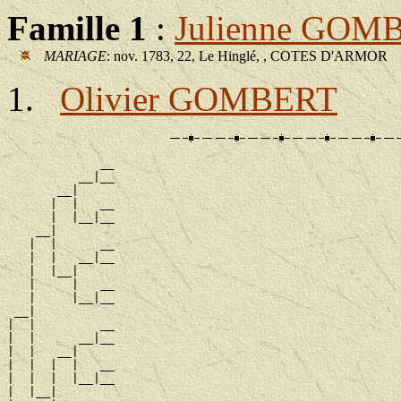
Famille 1
:
Julienne GOM
MARIAGE
: nov. 1783, 22, Le Hinglé, , COTES D'ARMOR
Olivier GOMBERT
             __

          __|__

       __|

      |  |   __

      |  |__|__

    __|

   |  |      __

   |  |   __|__

   |  |__|

   |     |   __

   |     |__|__

 __|

|  |         __

|  |      __|__

|  |   __|

|  |  |  |   __

|  |  |  |__|__

|  |__|
