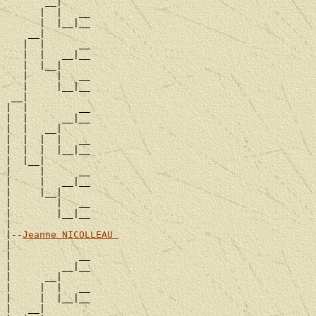
       __|

      |  |   __

      |  |__|__

    __|

   |  |      __

   |  |   __|__

   |  |__|

   |     |   __

   |     |__|__

 __|

|  |         __

|  |      __|__

|  |   __|

|  |  |  |   __

|  |  |  |__|__

|  |__|

|     |      __

|     |   __|__

|     |__|

|        |   __

|        |__|__

|

|--
Jeanne NICOLLEAU 
|

|            __

|         __|__

|      __|

|     |  |   __

|     |  |__|__

|   __|
