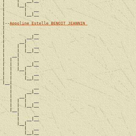
|     |   __|__

|     |__|

|        |   __

|        |__|__

|

|--
Appoline Estelle BENOIT JEANNIN 
|

|            __

|         __|__

|      __|

|     |  |   __

|     |  |__|__

|   __|

|  |  |      __

|  |  |   __|__

|  |  |__|

|  |     |   __

|  |     |__|__

|__|

   |         __

   |      __|__

   |   __|

   |  |  |   __

   |  |  |__|__

   |__|

      |      __

      |   __|__

      |__|

         |   __
