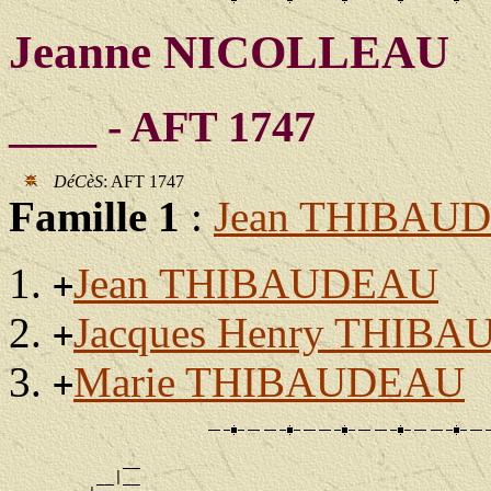
Jeanne NICOLLEAU
____ - AFT 1747
DéCèS
: AFT 1747
Famille 1
:
Jean THIBAU
Jean THIBAUDEAU
+
Jacques Henry THIB
+
Marie THIBAUDEAU
+
             __

          __|__
