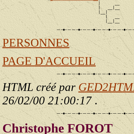
                                        |      __

                                        |   __|__

                                        |__|

                                           |   __

PERSONNES
PAGE D'ACCUEIL
HTML créé par
GED2HTML 
26/02/00 21:00:17
.
Christophe FOROT